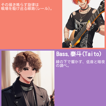
その掻き鳴らす旋律は
戦場を駆け巡る線路(レール)。
Bass.泰斗(Taito)
縁の下で響かす、低音と暗夜
の調べ。