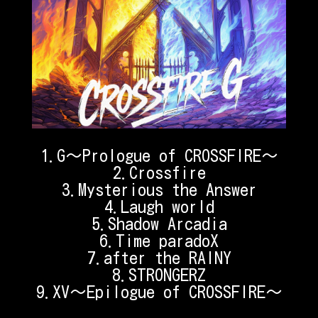
1.G〜Prologue of CROSSFIRE〜
2.Crossfire
3.Mysterious the Answer
4.Laugh world
5.Shadow Arcadia
6.Time paradoX
7.after the RAINY
8.STRONGERZ
9.XV〜Epilogue of CROSSFIRE〜