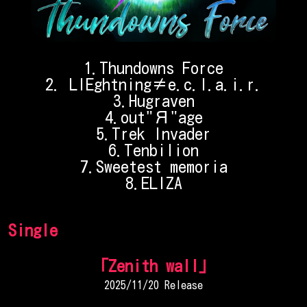
1.Thundowns Force
2. LIEghtning≠e.c.l.a.i.r.
3.Hugraven
4.out"Я"age
5.Trek Invader
6.Tenbilion
7.Sweetest memoria
8.ELIZA
Single
「Zenith wall」
2025/11/20 Release